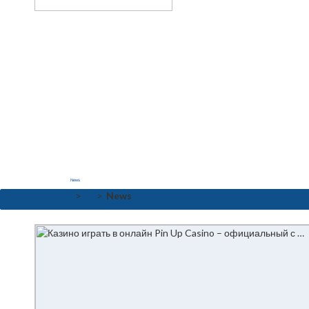
News
>
>
News
Jacktrade
Blog